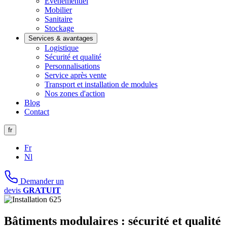
Evénementiel
Mobilier
Sanitaire
Stockage
Services & avantages
Logistique
Sécurité et qualité
Personnalisations
Service après vente
Transport et installation de modules
Nos zones d'action
Blog
Contact
fr
Fr
Nl
Demander un
devis
GRATUIT
Bâtiments modulaires : sécurité et qualité